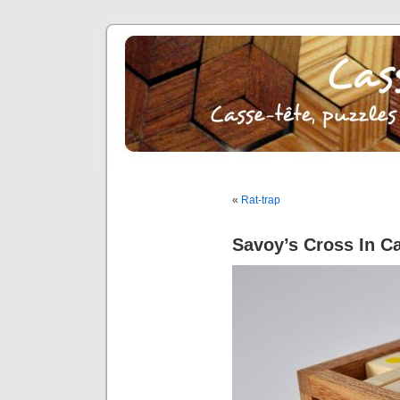
«
Rat-trap
Savoy’s Cross In C