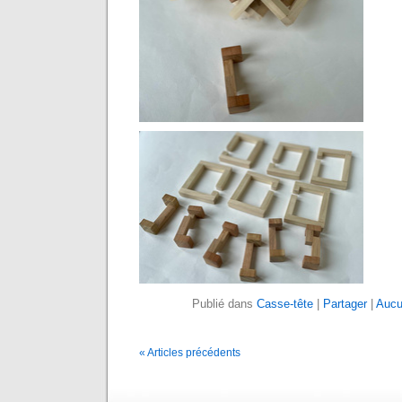
Publié dans
Casse-tête
|
Partager
|
Aucu
« Articles précédents