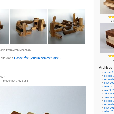
8 
eonid Petrovitch Mochalov
blié dans
Casse-tête
|
Aucun commentaire »
9 
Archives
janvier 
octobre
2007
septemb
), moyenne: 3.67 sur 5)
août 20
juillet 2
juin 202
décembr
novembr
octobre
septemb
août 20
juillet 2