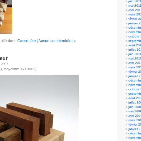
juin 201
mai 201
avril 201
mars 20
février 
janvier 
décembr
novembr
octobre
blié dans
Casse-tête
|
Aucun commentaire »
septemb
août 20
juillet 2
juin 201
teur
mai 201
avril 20
 2007
mars 20
), moyenne: 3.71 sur 5)
février 
janvier 
décembr
novembr
octobre
septemb
août 20
juillet 2
juin 200
mai 200
avril 20
mars 20
février 
janvier 
décembr
novembr