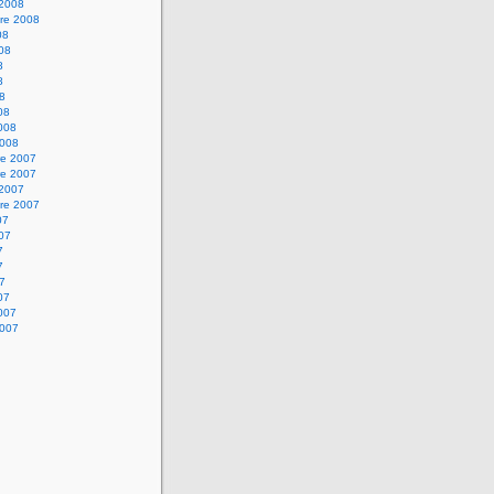
 2008
re 2008
08
008
8
8
08
08
2008
2008
e 2007
e 2007
 2007
re 2007
07
007
7
7
07
07
2007
2007