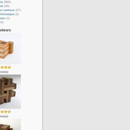
te
(560)
ssé
(30)
art matheux
(27)
thématique
(2)
tion
(1)
24)
siteurs
vote(s)
vote(s)