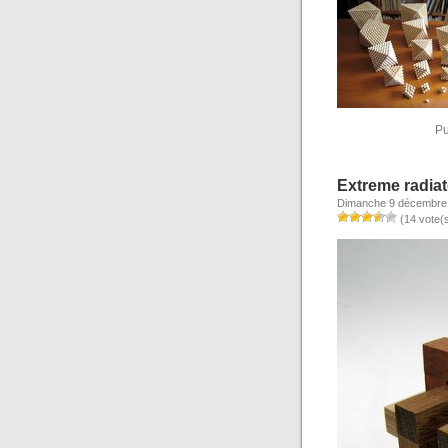
Pu
Extreme radia
Dimanche 9 décembre
(14 vote(s