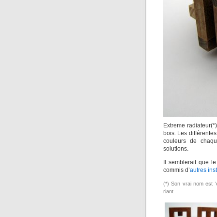
Extreme radiateur(*
bois. Les différente
couleurs de chaqu
solutions.
Il semblerait que l
commis d’
autres ins
(*) Son vrai nom est
riant.