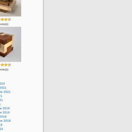
vote(s)
vote(s)
2024
 2021
re 2021
21
021
1
e 2019
e 2019
 2019
re 2019
19
019