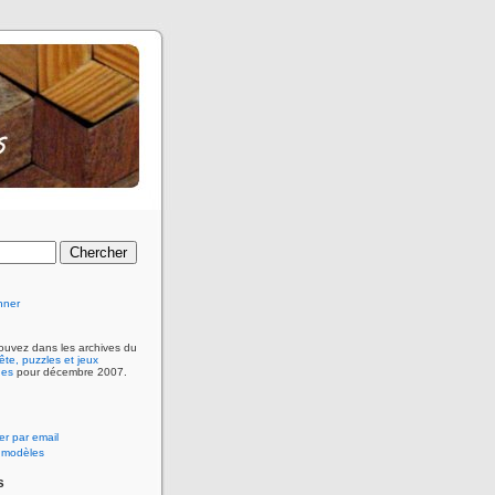
nner
ouvez dans les archives du
ête, puzzles et jeux
ues
pour décembre 2007.
r par email
 modèles
s