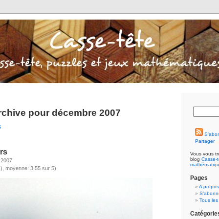
rchive pour décembre 2007
s
S'abo
Partager
rs
Vous vous tr
blog
Casse-t
 2007
mathématiq
), moyenne: 3.55 sur 5)
Pages
A propos
S’abonne
Tous les
Catégorie