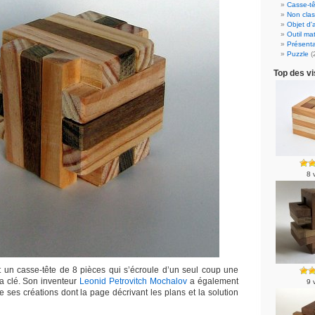
Casse-tê
Non cla
Objet d'
Outil ma
Présenta
Puzzle
(
Top des vi
8 
t un casse-tête de 8 pièces qui s’écroule d’un seul coup une
la clé. Son inventeur
Leonid Petrovitch Mochalov
a également
9 
te ses créations dont la page décrivant les plans et la solution