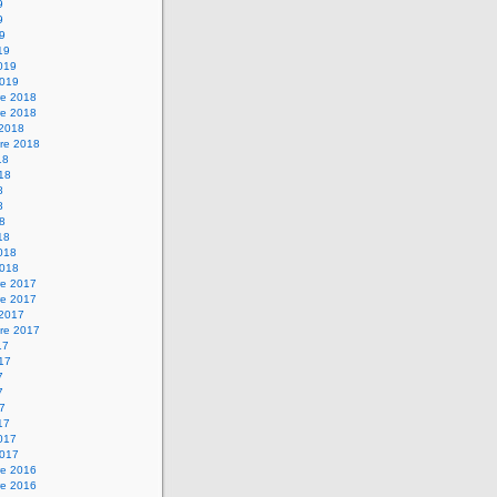
9
9
19
19
2019
2019
e 2018
e 2018
 2018
re 2018
18
018
8
8
18
18
2018
2018
e 2017
e 2017
 2017
re 2017
17
017
7
7
17
17
2017
2017
e 2016
e 2016