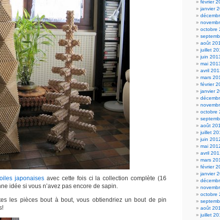
février 
janvier 
décembr
novembr
octobre
septemb
août 20
juillet 2
juin 201
mai 201
avril 20
mars 20
février 
janvier 
décembr
novembr
octobre
septemb
août 20
juillet 2
juin 201
mai 201
avril 20
mars 20
février 
janvier 
toiles japonaises
avec cette fois ci la collection complète (16
décembr
nne idée si vous n’avez pas encore de sapin.
novembr
octobre
tes les pièces bout à bout, vous obtiendriez un bout de pin
septemb
s!
août 20
juillet 2