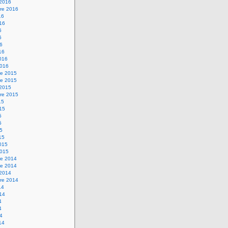
 2016
re 2016
16
016
6
6
16
16
2016
2016
e 2015
e 2015
 2015
re 2015
15
015
5
5
15
15
2015
2015
e 2014
e 2014
 2014
re 2014
14
014
4
4
14
14