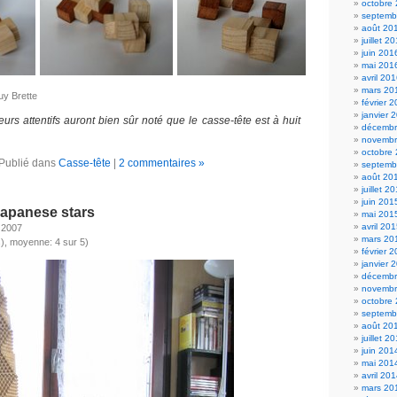
octobre
septemb
août 20
juillet 2
juin 201
mai 201
avril 20
mars 20
uy Brette
février 
janvier 
teurs attentifs auront bien sûr noté que le casse-tête est à huit
décembr
novembr
octobre
Publié dans
Casse-tête
|
2 commentaires »
septemb
août 20
juillet 2
juin 201
Japanese stars
mai 201
avril 20
 2007
mars 20
), moyenne: 4 sur 5)
février 
janvier 
décembr
novembr
octobre
septemb
août 20
juillet 2
juin 201
mai 201
avril 20
mars 20