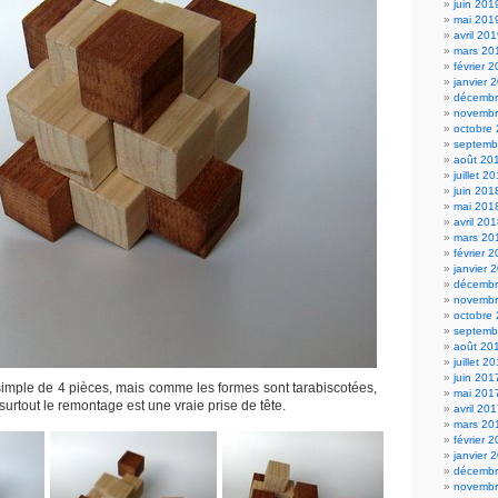
juin 201
mai 201
avril 20
mars 20
février 
janvier 
décembr
novembr
octobre
septemb
août 20
juillet 2
juin 201
mai 201
avril 20
mars 20
février 
janvier 
décembr
novembr
octobre
septemb
août 20
juillet 2
juin 201
 simple de 4 pièces, mais comme les formes sont tarabiscotées,
mai 201
urtout le remontage est une vraie prise de tête.
avril 20
mars 20
février 
janvier 
décembr
novembr