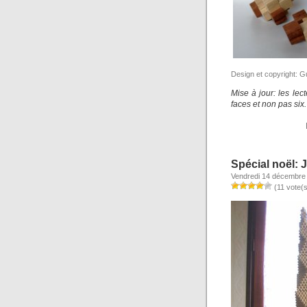
Design et copyright: G
Mise à jour: les lec
faces et non pas six.
Spécial noël: 
Vendredi 14 décembre
(11 vote(s