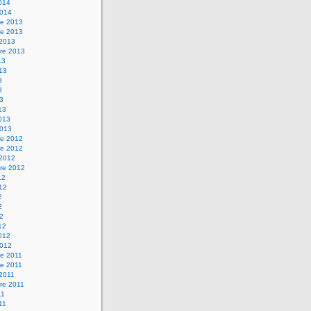
2014
2014
e 2013
e 2013
 2013
re 2013
13
013
3
3
13
13
2013
2013
e 2012
e 2012
 2012
re 2012
12
012
2
2
12
12
2012
2012
e 2011
e 2011
 2011
re 2011
11
011