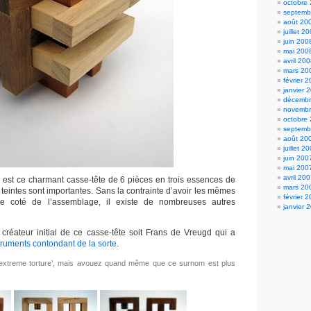
octobre
septemb
août 20
juillet 2
juin 200
mai 200
avril 20
mars 20
février 
janvier 
décembr
novembr
octobre
septemb
août 20
juillet 2
juin 200
mai 200
avril 20
) est ce charmant casse-tête de 6 pièces en trois essences de
mars 20
s teintes sont importantes. Sans la contrainte d’avoir les mêmes
février 
e coté de l’assemblage, il existe de nombreuses autres
janvier 
e créateur initial de ce casse-tête soit Frans de Vreugd qui a
truments contondant de la sorte
.
 ‘extreme torture’, mais avouez quand même que ce surnom est plus