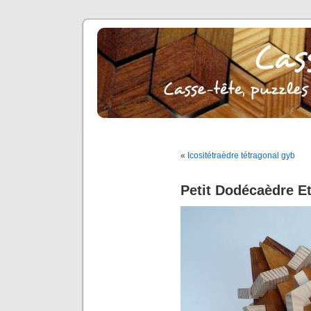
«
Icositétraèdre tétragonal gyb
Petit Dodécaèdre Et