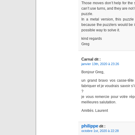
Those moves don’t help for the s
can’t use turns, and they are not 
puzzle.
In a metal version, this puzzle
because the puzzlers would be in
possible way to solve it.
kind regards
Greg
Carnal
dit :
janvier 13th, 2020 à 23:26
Bonjour Greg,
un grand bravo vos casse-tête 
fabriquer et je voudrais savoir s’
?
je vous remercie pour votre rép
meilleures salutation.
Amitiés. Laurent
philippe
dit :
octobre 1st, 2020 à 22:28