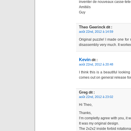
inventer de nouveaux casse-tete
Amitiés
Guy
Theo Geerinck
dit :
août 22nd, 2012 à 14:59
Original puzzle! I made one for
disassembly very much. It worked
Kevin
dit :
août 22nd, 2012 à 20:48
I think this is a beautiful looking
comes out on general release for 
Greg
dit :
août 22nd, 2012 à 23:02
Hi Theo,
Thanks,
I’m completly agree with you, it 
It was my original design.
The 2x2x2 inside forbid rotation