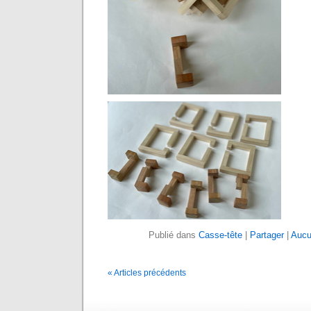
Publié dans
Casse-tête
|
Partager
|
Aucu
« Articles précédents